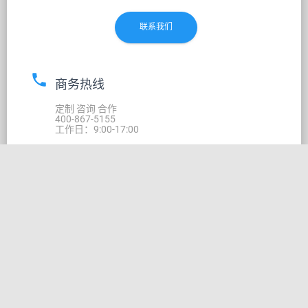
联系我们
phone
商务热线
定制 咨询 合作
400-867-5155
工作日：9:00-17:00
pin_drop
公司总部
苏州市高新区科技城道元路18号 中科院地理信息与
文化产业基地 302室
400-867-5155
工作日：9:00-17:00
pin_drop
北京分部