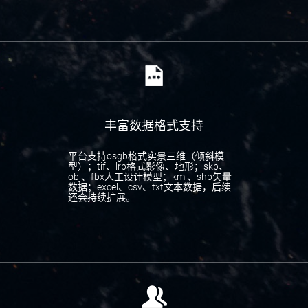
丰富数据格式支持
平台支持osgb格式实景三维（倾斜模
型）；tif、lrp格式影像、地形；skp、
obj、fbx人工设计模型；kml、shp矢量
数据；excel、csv、txt文本数据，后续
还会持续扩展。