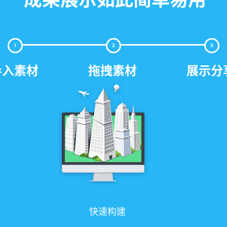
1
2
3
导入素材
拖拽素材
展示分
快速构建